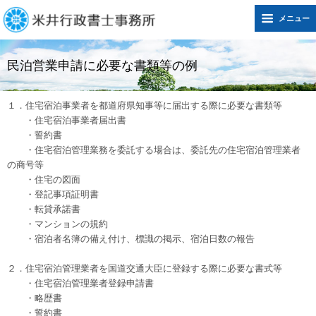
メニュー
民泊営業申請に必要な書類等の例
１．住宅宿泊事業者を都道府県知事等に届出する際に必要な書類等
・住宅宿泊事業者届出書
・誓約書
・住宅宿泊管理業務を委託する場合は、委託先の住宅宿泊管理業者
の商号等
・住宅の図面
・登記事項証明書
・転貸承諾書
・マンションの規約
・宿泊者名簿の備え付け、標識の掲示、宿泊日数の報告
２．住宅宿泊管理業者を国道交通大臣に登録する際に必要な書式等
・住宅宿泊管理業者登録申請書
・略歴書
・誓約書