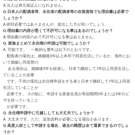
A.法人は身元保証人になれません。
Q.日本人の配偶者等、永住者の配偶者等の在留資格でも理由書は必要で
しょうか？
A.絶対必要ではありませんが、提出した方が良いでしょう。
Q.理由書の内容が悪くて不許可になる事はあるのでしょうか？
A.理由書の内容のみで不許可になる事はありません。
Q. 家族まとめて永住権の申請は可能でしょうか？
A. 可能です。 一般的な要件は以下のとおりです。
配偶者の場合は、婚姻後3年以上本邦で同居生活しているか、海外にお
いて婚姻し同居歴の
ある場合は、婚姻後3年を経過し、日本で継続して1年以上同居生活し
ていることが必要
です。子供の場合は永住権申請をする者と日本で継続して1年以上同居
生活していることが
必要です。 その他に、申請する家族全員が有効期間3年または5年のビ
ザを持っていること
が必要です。
Q. 永住権申請中に引越ししても大丈夫でしょうか？
A. 大丈夫です。ただ、追加資料が必要になる場合があります。
Q.高度人材として申請する場合、過去の職歴は全て通算できるのでしょ
うか？