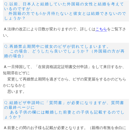
Q.以前、日本人と結婚していた外国籍の女性と結婚を考えて
いるのですが、
外国籍の方でも6か月待たないと彼女とは結婚できないので
しょうか？
A.法律の改正により日数が変わりますので、詳しくは
こちら
をご覧下さ
い。
Q.再婚禁止期間中に彼女のビザが切れてしまいます。
この場合、どうしたら良いでしょうか？（外国籍の方が再
婚の場合）
A.一旦帰国して、「在留資格認定証明書交付申請」をして来日するか、
短期滞在ビザに
変更して再婚禁止期間を過ぎてから、ビザの変更届をするかのどちら
かになるかと
思います。
Q.結婚ビザ申請時に「質問書」が必要になりますが、質問書
の最終ページに
ある子供の欄には離婚した前妻との子供も記載するのでし
ょうか？
A.前妻との間のお子様も記載が必要となります。（親権の有無を余白に