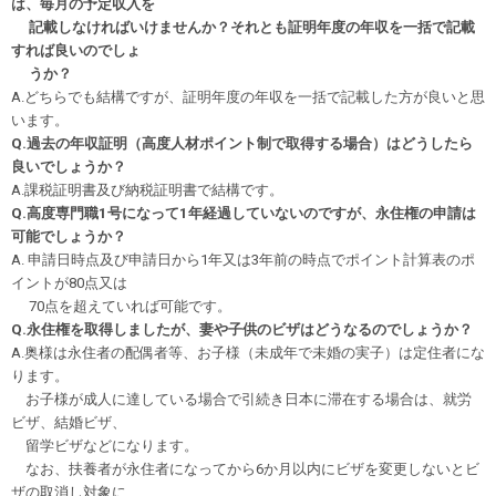
は、毎月の予定収入を
記載しなければいけませんか？それとも証明年度の年収を一括で記載
すれば良いのでしょ
うか？
A.どちらでも結構ですが、証明年度の年収を一括で記載した方が良いと思
います。
Q.過去の年収証明（高度人材ポイント制で取得する場合）はどうしたら
良いでしょうか？
A.課税証明書及び納税証明書で結構です。
Q.高度専門職1号になって1年経過していないのですが、永住権の申請は
可能でしょうか？
A. 申請日時点及び申請日から1年又は3年前の時点でポイント計算表のポ
イントが80点又は
70点を超えていれば可能です。
Q.永住権を取得しましたが、妻や子供のビザはどうなるのでしょうか？
A.奥様は永住者の配偶者等、お子様（未成年で未婚の実子）は定住者にな
ります。
お子様が成人に達している場合で引続き日本に滞在する場合は、就労
ビザ、結婚ビザ、
留学ビザなどになります。
なお、扶養者が永住者になってから6か月以内にビザを変更しないとビ
ザの取消し対象に