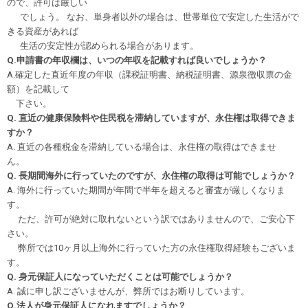
ので、許可は厳しい
でしょう。 なお、単身者以外の場合は、世帯単位で安定した生活がで
きる資産があれば
生活の安定性が認められる場合があります。
Q.申請書の年収欄は、いつの年収を記載すれば良いでしょうか？
A.確定した直近年度の年収（課税証明書、納税証明書、源泉徴収票の金
額）を記載して
下さい。
Q. 直近の健康保険料や住民税を滞納していますが、永住権は取得できま
すか？
A. 直近の各種税金を滞納している場合は、永住権の取得はできませ
ん。
Q. 長期間海外に行っていたのですが、永住権の取得は可能でしょうか？
A. 海外に行っていた期間が年間で半年を超えると審査が厳しくなりま
す。
ただ、許可が絶対に取れないという訳ではありませんので、ご安心下
さい。
弊所では10ヶ月以上海外に行っていた方の永住権取得経験もございま
す。
Q. 身元保証人になっていただくことは可能でしょうか？
A. 誠に申し訳ございませんが、弊所ではお断りしています。
Q.法人が身元保証人になれますでしょうか？