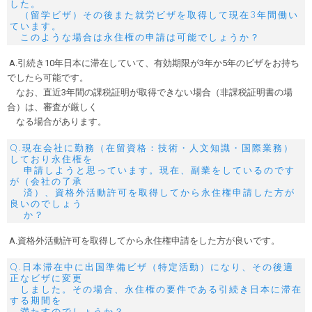
した。
（留学ビザ）その後また就労ビザを取得して現在3年間働い
ています。
このような場合は永住権の申請は可能でしょうか？
A.引続き10年日本に滞在していて、有効期限が3年か5年のビザをお持ち
でしたら可能です。
なお、直近3年間の課税証明が取得できない場合（非課税証明書の場
合）は、審査が厳しく
なる場合があります。
Q.現在会社に勤務（在留資格：技術・人文知識・国際業務）
しており永住権を
申請しようと思っています。現在、副業をしているのです
が（会社の了承
済）、資格外活動許可を取得してから永住権申請した方が
良いのでしょう
か？
A.資格外活動許可を取得してから永住権申請をした方が良いです。
Q.日本滞在中に出国準備ビザ（特定活動）になり、その後適
正なビザに変更
しました。その場合、永住権の要件である引続き日本に滞在
する期間を
満たすのでしょうか？