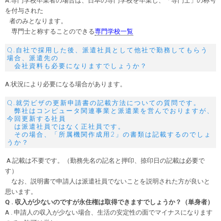
A.専門学校卒業者の場合は、日本の専門学校を卒業し、「専門士」の称号
を付与された
者のみとなります。
専門士と称することのできる
専門学校一覧
Q.自社で採用した後、派遣社員として他社で勤務してもらう
場合、派遣先の
会社資料も必要になりますでしょうか？
A.状況により必要になる場合があります。
Q.就労ビザの更新申請書の記載方法についての質問です。
弊社はコンピュータ関連事業と派遣業を営んでおりますが、
今回更新する社員
は派遣社員ではなく正社員です。
その場合、「所属機関作成用2」の書類は記載するのでしょ
うか？
A.記載は不要です。（勤務先名の記名と押印、捺印日の記載は必要で
す）
なお、説明書で申請人は派遣社員でないことを説明された方が良いと
思います。
Q . 収入が少ないのですが永住権は取得できますでしょうか？（単身者）
A . 申請人の収入が少ない場合、生活の安定性の面でマイナスになります