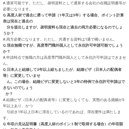
A.通算可能です。ただし、疎明資料として通算する会社の在職証明書等が
必要になります。
Q.高度人材で過去に遡って申請（1年又は3年）する場合、ポイント計算
表は現在と過去の
分を
提出しますが、疎明資料も現在と過去の両方必要になるのでしょ
うか？
A.両方必要になります。ただし、共通する資料は1通で構いません。
Q.現在無職ですが、高度専門職外国人として永住許可申請可能でしょう
か？
A.申請時点で無職の方は高度専門職外国人として永住許可申請はできませ
ん。
Q.日本人と結婚して3年以上経ちましたが、結婚ビザ（日本人の配偶者
等）に変更していませ
ん。この場合、結婚ビザに変更しないと3年の特例で永住許可申請はで
きないのでしょう
か？
A.結婚ビザ（日本人の配偶者等）に変更しなくても、実態のある婚姻が3
年以上あり、かつ
引続き1年以上日本に滞在しているのであれば、滞在要件は満たしま
す。
Q.年収の見込証明書（高度人材のポイント制で取得する場合）の年収額