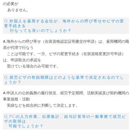
の必要が
ありません。
Q.外国人を雇用する会社が、海外からの呼び寄せやビザの変
更手続きを
行なっても良いのでしょうか？
A.海外からの呼び寄せ（在留資格認定証明書交付申請）は、雇用機関の職
員が代理で行なう
ことは可能です。一方、ビザの変更手続き（在留資格変更許可申請）
は、申請取次の承認を
受けている場合のみ可能です。
Q.就労ビザの有効期限はどのような基準で決定されるのでし
ょうか？
A.申請人の公的義務の履行状況、就労予定期間、活動実績及び契約機関の
事業規模・活動
実績などを総合的に判断して決定します。
Q.PCの入力作業、伝票集計、給与計算等の一般事務で就労ビ
ザの取得は
可能でしょうか？