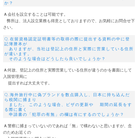
か？
A.会社を設立することは可能です。
弊所は、法人設立業務も得意としておりますので、お気軽にお問合せ下
さい。
Q.在留資格認定証明書等の取得の際に提出する資料の中に登
記簿謄本が
ありますが、当社は登記上の住所と実際に営業している住所
が違います。
そのような場合はどうしたら良いでしょうか？
A.何故、登記上の住所と実際営業している住所が違うのかを書面にして
入国管理局に
提出すれば大丈夫です。
Q.海外旅行中に偽ブランドを数点購入し、日本に持ち込んだ
ら税関に捕まり
ました。 このような場合、ビザの更新や 期間の延長をす
る際に書く
申請書の「犯罪の有無」の欄は有にするのでしょうか？
A.警察に捕まっていないのであれば「無」で構わないと思いますが、念
のためお近くの