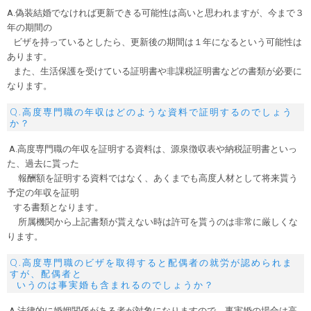
A.偽装結婚でなければ更新できる可能性は高いと思われますが、今まで３
年の期間の
ビザを持っているとしたら、更新後の期間は１年になるという可能性は
あります。
また、生活保護を受けている証明書や非課税証明書などの書類が必要に
なります。
Q.高度専門職の年収はどのような資料で証明するのでしょう
か？
A.高度専門職の年収を証明する資料は、源泉徴収表や納税証明書といっ
た、過去に貰った
報酬額を証明する資料ではなく、あくまでも高度人材として将来貰う
予定の年収を証明
する書類となります。
所属機関から上記書類が貰えない時は許可を貰うのは非常に厳しくな
ります。
Q.高度専門職のビザを取得すると配偶者の就労が認められま
すが、配偶者と
いうのは事実婚も含まれるのでしょうか？
A.法律的に婚姻関係がある者が対象になりますので、事実婚の場合は高