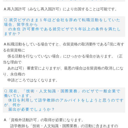
A.再入国許可（みなし再入国許可）により出国することは可能です。
Q.就労ビザのまま１年ほど会社を辞めて転職活動をしていた
場合、留学生から
の永住 許可要件である就労ビザで５年以上の条件を満たし
ますか？
A.転職活動をしている場合ですと、在留資格の取消要件である｢現に有す
る在留資格に
係る活動を行なっていない場合」にひっかかる場合があります。（正
当な理由で
あれば可） 審査官によりますが、最悪の場合は在留資格の取消しにな
り、永住権の
申請どころではなくなります。
Q.現在、「技術・人文知識・国際業務」のビザで一般企業で
働いています。
休日を利用して語学教師のアルバイトをしようと思うのです
が、何か
届出が必要でしょうか？
A.「資格外活動許可」の取得が必要になります。
語学教師も「技術・人文知識・国際業務」の活動に含まれますの