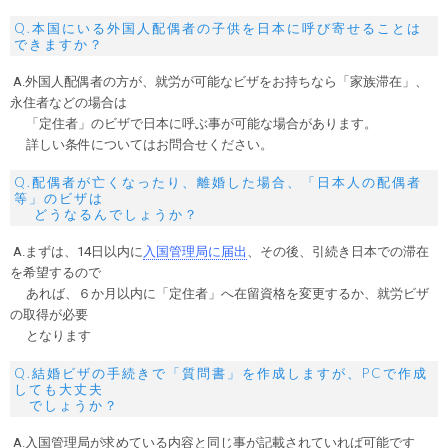
Q.本国にいる外国人配偶者の子供を日本に呼び寄せることは
できますか？
A.外国人配偶者の方が、就労が可能なビザをお持ちなら「家族滞在」、
永住者などの場合は
「定住者」のビザで日本に呼ぶ事が可能な場合があります。
詳しい条件についてはお問合せください。
Q.配偶者が亡くなったり、離婚した場合、「日本人の配偶者
等」のビザは
どうなるんでしょうか？
A.まずは、14日以内に
入国管理局に届出
、その後、引続き日本での滞在
を希望するので
あれば、６か月以内に「定住者」へ在留資格を変更するか、就労ビザ
の取得が必要
となります
Q.結婚ビザの手続きで「質問書」を作成しますが、PCで作成
しても大丈夫
でしょうか？
A.入国管理局が求めている内容と同じ事が記載されていれば可能です