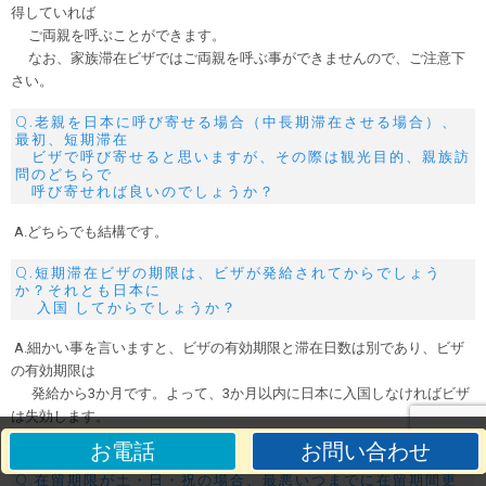
得していれば
ご両親を呼ぶことができます。
なお、家族滞在ビザではご両親を呼ぶ事ができませんので、ご注意下
さい。
Q.老親を日本に呼び寄せる場合（中長期滞在させる場合）、
最初、短期滞在
ビザで呼び寄せると思いますが、その際は観光目的、親族訪
問のどちらで
呼び寄せれば良いのでしょうか？
A.どちらでも結構です。
Q.短期滞在ビザの期限は、ビザが発給されてからでしょう
か？それとも日本に
入国 してからでしょうか？
A.細かい事を言いますと、ビザの有効期限と滞在日数は別であり、ビザ
の有効期限は
発給から3か月です。よって、3か月以内に日本に入国しなければビザ
は失効します。
なお、滞在日数は、日本に入国された日からカウントされます。
お電話
お問い合わせ
Q.在留期限が土・日・祝の場合、最悪いつまでに在留期間更