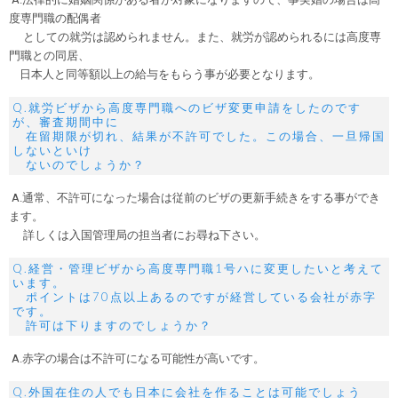
度専門職の配偶者
としての就労は認められません。また、就労が認められるには高度専
門職との同居、
日本人と同等額以上の給与をもらう事が必要となります。
Q.就労ビザから高度専門職へのビザ変更申請をしたのです
が、審査期間中に
在留期限が切れ、結果が不許可でした。この場合、一旦帰国
しないといけ
ないのでしょうか？
A.通常、不許可になった場合は従前のビザの更新手続きをする事ができ
ます。
詳しくは入国管理局の担当者にお尋ね下さい。
Q.経営・管理ビザから高度専門職1号ハに変更したいと考えて
います。
ポイントは70点以上あるのですが経営している会社が赤字
です。
許可は下りますのでしょうか？
A.赤字の場合は不許可になる可能性が高いです。
Q.外国在住の人でも日本に会社を作ることは可能でしょう