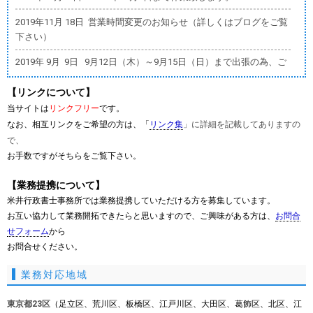
2019年11月 18日 営業時間変更のお知らせ（詳しくはブログをご覧
下さい）
2019年 9月 9日 9月12日（木）～9月15日（日）まで出張の為、ご
連絡が遅く
なる場合があります。ご了承ください。
【リンクについて】
当サイトは
リンクフリー
です。
2019年 6月 5日
WeChat Pay
にてお支払いただけるようになりまし
なお、相互リンクをご希望の方は、「
リンク集
」に詳細を記載してありますの
た。
で、
お手数ですがそちらをご覧下さい。
2019年 4月 30日
Origami Pay
にてお支払いただけるようになりまし
た。
【業務提携について】
2019年 4月 1日 【
登録支援機関の登録申請
】のページを新設しま
米井行政書士事務所では業務提携していただける方を募集しています。
した。
お互い協力して業務開拓できたらと思いますので、ご興味がある方は、
お問合
せフォーム
から
2018年11月 8日 【
在留カードの再交付
】のページを新設しまし
お問合せください。
た。
業務対応地域
2018年10月17日 【
電気通信事業の届出
】のページを新設しまし
た。
東京都23区
（足立区、荒川区、板橋区、江戸川区、大田区、葛飾区、北区、江