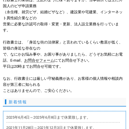
国人のビザ申請業務
（永住権、就労ビザ、結婚ビザなど）、
建設業や宅建業、インターネッ
ト異性紹介業などの
営業に必要な許認可の取得・変更・更新、法人設立業務を行っていま
す。
行政書士は、「身近な街の法律家」と言われているくらい敷居が低く、
皆様の身近な存在なの
で、なにかお悩み事や、お困り事がありましたら
、どうぞお気軽に
お電
話
、E-mail、
お問合せフォーム
にてお問合せ下さい。
平日は20時までお問合せ可能です。
なお、行政書士には厳しい守秘義務があり、お客様の個人情報や相談内
容が第三者に知られる
ことはありませんので、ご安心ください。
新着情報
2025年6月4日～2025年6月8日まで休業致します。
2021年11月28日～2021年12月3日まで休業致します。