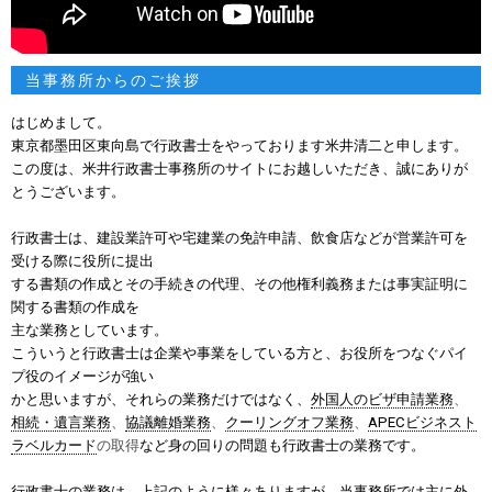
当事務所からのご挨拶
はじめまして。
東京都墨田区東向島で行政書士をやっております米井清二と申します。
この度は、米井行政書士事務所のサイトにお越しいただき、誠にありが
とうございます。
行政書士は、建設業許可や宅建業の免許申請、飲食店などが営業許可を
受ける際に役所
に提出
する書類の作成とその手続きの代理、その他権利義務または事実
証明に
関する書類の作成を
主な業務としています。
こういうと行政書士は企業や事業をしている方と、お役所をつなぐパイ
プ役のイメージが強い
かと思い
ますが、それらの業務だけではなく、
外国人のビザ申請業務
、
相続・遺言業務
、
協議離婚業務
、
クーリングオフ業務
、
APECビジネスト
ラベルカード
の取得
など身の回りの問題も行政書士の業務です。
行政書士の業務は、上記のように様々ありますが、当事務所では主に外