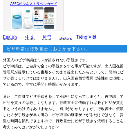
APECビジネストラベルカード
Tiếng Việt
English
中文
한국
Tagalog
ビザ申請は行政書士におまかせ下さい。
外国人のビザ申請はミスが許されない手続きです。
ビザ申請は、ご自身で全ての手続きをする事が可能ですが、出入国在留
管理局が提示している書類を
そのまま提出したからといって、簡単にビ
ザが貰えるわけではありませんし、出入国在留管理局は慢性的
に混雑し
ているので、非常に手間と時間がかかります。
また、ご自身でビザ手続きをして不許可になってしまうと、再申請して
ビザを貰うのは厳しくなります。
行政書士に依頼すれば必ずビザが貰え
るというわけではありませんし、費用がかかりますが、
行政書士に依頼
した方が手続きが早く済み、ビザ取得の確率が上がるだけではなく、貴
重な時間を
節約できますので、行政書士にビザ手続きを依頼することを
考えてみてはいかがでしょうか？