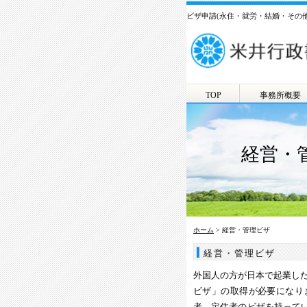
ビザ申請(永住・就労・結婚・その
TOP
事務所概要
経営・
ホーム
> 経営・管理ビザ
経営・管理ビザ
外国人の方が日本で起業し
ビザ」の取得が必要になり
者、定住者のビザを持って