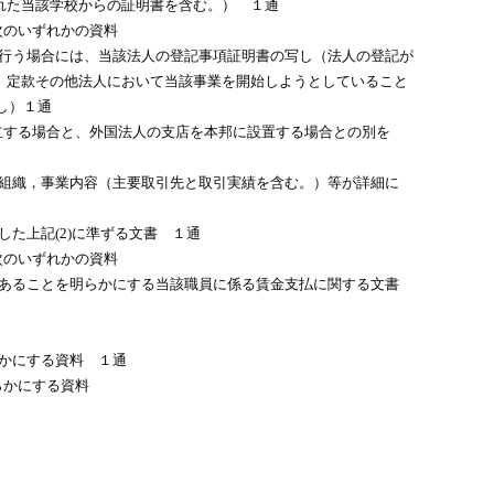
た当該学校からの証明書を含む。） １通
次のいずれかの資料
て行う場合には、当該法人の登記事項証明書の写し（法人の登記が
款その他法人において当該事業を開始しようとしていること
し）１通
する場合と、外国法人の支店を本邦に設置する場合との別を
，組織，事業内容（主要取引先と取引実績を含む。）等が詳細に
した上記(2)に準ずる文書 １通
次のいずれかの資料
であることを明らかにする当該職員に係る賃金支払に関する文書
らかにする資料 １通
らかにする資料