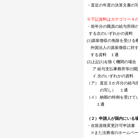
・直近の年度の決算文書の
※下記資料はカテゴリー４
・前年分の職員の給与所得
する次のいずれかの資料
(1)源泉徴収の免除を受ける
外国法人の源泉徴収に対す
する資料 １通
(2)上記(1)を除く機関の場合
ア 給与支払事務所等の開
イ 次のいずれかの資料
（ア） 直近３か月分の給与
の写し） １通
（イ） 納期の特例を受けて
１通
（２）申請人が国内にいる
・在留資格変更許可申請書
※また法務省のホームペー