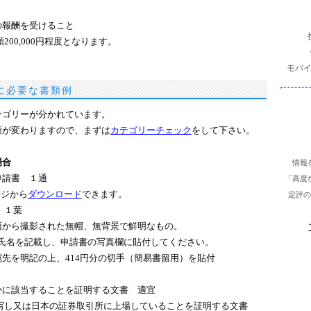
を
の報酬を受けること
検
0,000円程度となります。
索
モバ
に必要な書類例
テゴリーが分かれています。
類が変わりますので、まずは
カテゴリーチェック
をして下さい。
場合
情報
申請書 １通
「高度
ジから
ダウンロード
できます。
定評の
 １葉
から撮影された無帽、無背景で鮮明なもの。
名を記載し、申請書の写真欄に貼付してください。
先を明記の上、414円分の切手（簡易書留用）を貼付
かに該当することを証明する文書 適宜
写し又は日本の証券取引所に上場していることを証明する文書