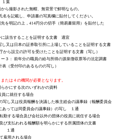
 １葉
から撮影された無帽、無背景で鮮明なもの。
名を記載し、申請書の写真欄に貼付してください。
先を明記の上，414円分の切手（簡易書留用）を貼付した
かに該当することを証明する文書 適宜
写し又は日本の証券取引所に上場していることを証明する文書
設立の許可を受けたことを証明する文書（写し）
ー３： 前年分の職員の給与所得の源泉徴収票等の法定調書
のあるものの写し）
３または４の機関が必要となります。
明らかにする次のいずれかの資料
の役員に就任する場合
写し又は役員報酬を決議した株主総会の議事録（報酬委員会
あっては同委員会の議事録）の写し １通
に転勤する場合及び会社以外の団体の役員に就任する場合
び支払われる報酬額を明らかにする所属団体の文書
） １通
して雇用される場合