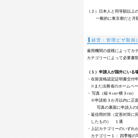
（２）日本人と同等額以上
一般的に東京都だと月額20
経営・管理ビザ取得
雇用機関の規模によってカ
カテゴリーによって必要書
（１）申請人が国外にいる
・在留資格認定証明書交付
※また法務省のホームペー
・ 写真（縦４cm×横３cm）
※申請前３か月以内に正面
写真の裏面に申請人の氏
・返信用封筒（定形封筒に宛
したもの） １通
・上記カテゴリーのいずれ
カテゴリー１： 四季報の