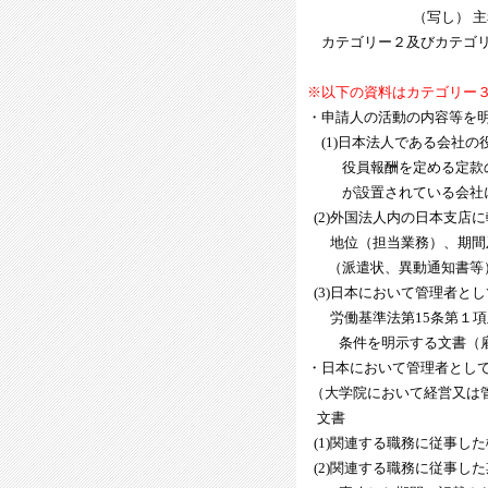
（写し） 主務官庁か
カテゴリー２及びカテゴリ
合計表（受付
※以下の資料はカテゴリー
・申請人の活動の内容等を
(1)日本法人である会社
役員報酬を定める定款の
が設置されている会社に
(2)外国法人内の日本支店
地位（担当業務）、期間及
（派遣状、異動通知書等
(3)日本において管理者と
労働基準法第15条第１
条件を明示する文書（雇
・日本において管理者とし
（大学院において経営又は
文書
(1)関連する職務に従事し
(2)関連する職務に従事し