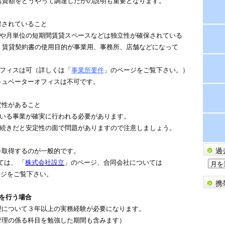
額をどうやって調達したかの説明も重要となります。
保されていること
月単位の短期間賃貸スペースなどは独立性が確保されている
貸契約書の使用目的が事業用、事務所、店舗などになって
ィスは可（詳しくは「
事業所要件
」のページをご覧下さい。）
ベーターオフィスは不可です。
定性があること
る事業が確実に行われる必要があります。
きだと安定性の面で問題がありますので注意しましょう。
を取得するのが一般的です。
過
は、 「
株式会社設立
」のページ、合同会社については
過
ージをご覧下さい。
去
携
の
を行う場合
ブ
理について３年以上の実務経験が必要になります。
ロ
理の係る科目を勉強した期間も含みます）
グ