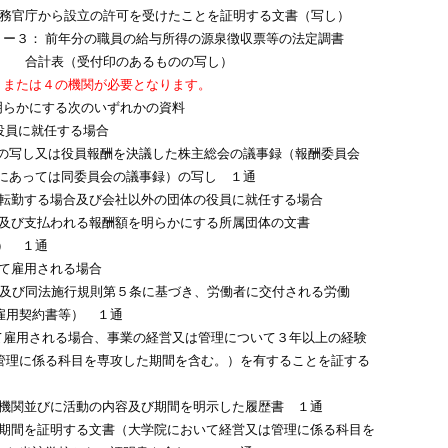
ら設立の許可を受けたことを証明する文書（写し）
ー３： 前年分の職員の給与所得の源泉徴収票等の法定調書
印のあるものの写し）
３または４の機関が必要となります。
明らかにする次のいずれかの資料
の役員に就任する場合
写し又は役員報酬を決議した株主総会の議事録（報酬委員会
あっては同委員会の議事録）の写し １通
に転勤する場合及び会社以外の団体の役員に就任する場合
び支払われる報酬額を明らかにする所属団体の文書
） １通
して雇用される場合
項及び同法施行規則第５条に基づき、労働者に交付される労働
用契約書等） １通
て雇用される場合、事業の経営又は管理について３年以上の経験
管理に係る科目を専攻した期間を含む。）を有することを証する
た機関並びに活動の内容及び期間を明示した履歴書 １通
た期間を証明する文書（大学院において経営又は管理に係る科目を