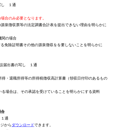
写し １通
の場合のみ必要となります。
の源泉徴収票等の法定調書合計表を提出できない理由を明らかに
機関の場合
る免除証明書その他の源泉徴収をを要しないことを明らかに
設届出書の写し １通
所得・退職所得等の所得税徴収高計算書（領収日付印のあるもの
いる場合は、その承認を受けていることを明らかにする資料
場合
 １通
ジから
ダウンロード
できます。