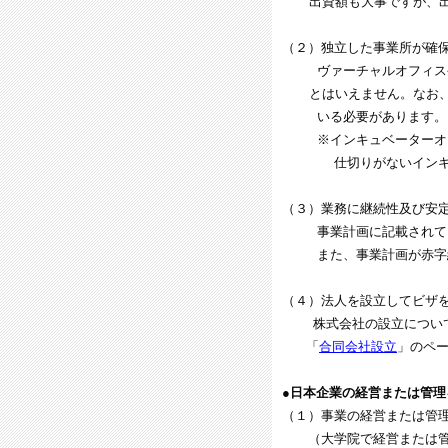
出資額も大事ですが、出資
（２）独立した事業所が確
ヴァーチャルオフィスや
とはいえません。なお、賃
いる必要があります。
※インキュベーターオフ
仕切りがないインキュ
（３）業務に継続性及び安
事業計画に記載されてい
また、事業計画が赤字続
（４）法人を設立してビザ
株式会社の設立について
「
合同会社設立
」のペ
●日本企業の経営または管理
（１）事業の経営または管
（大学院で経営または管