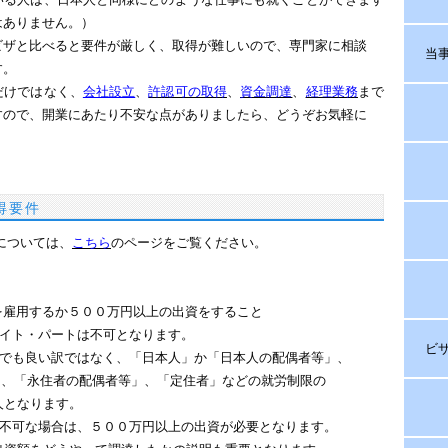
はありません。）
ビザと比べると要件が厳しく、取得が難しいので、専門家に相談
当
す。
だけではなく、
会社設立
、
許認可の取得
、
資金調達
、
経理業務
まで
すので、開業にあたり不安な点がありましたら、どうぞお気軽に
得要件
件については、
こちら
のページをご覧ください。
を雇用するか５００万円以上の出資をすること
ト・パートは不可となります。
ビ
も良い訳ではなく、「日本人」か「日本人の配偶者等」、
「永住者の配偶者等」、「定住者」などの就労制限の
となります。
可な場合は、５００万円以上の出資が必要となります。