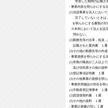
専攻した期間の記載され
・事業内容を明らかにする
(1)当該事業を法人におい
完了していないときは、定
を明らかにする書類の写
※本邦において法人を設立
問わない。
(2)勤務先等の沿革，役員
記載された案内書 １通
(3)その他の勤務先等の作成
・事業規模を明らかにする
(1)常勤の職員が二人以上
及び住民票その他の資料
(2)登記事項証明書 １通
(3)その他事業の規模を明
・事務所用施設の存在を明
(1)不動産登記簿謄本 １通
(2)賃貸借契約書 １通
(3)その他の資料 １通
・事業計画書の写し １通