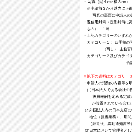
・ 写真（縦４cm×横３cm）
※申請前３か月以内に正面
写真の裏面に申請人の氏
・返信用封筒（定形封筒に宛
もの） １通
・上記カテゴリーのいずれ
カテゴリー１： 四季報の
（写し） 主務官庁から
カテゴリー２及びカテゴリ
合計表（受付印
※以下の資料はカテゴリー
・申請人の活動の内容等を
(1)日本法人である会社
役員報酬を定める定款の
が設置されている会社に
(2)外国法人内の日本支店
地位（担当業務）、期間及
（派遣状、異動通知書等
(3)日本において管理者と