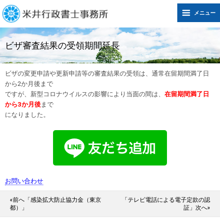
メニュー
ビザ審査結果の受領期間延長
ビザの変更申請や更新申請等の審査結果の受領は、通常在留期間満了日
から2か月後まで
ですが、新型コロナウイルスの影響により当面の間は、
在留期間満了日
から3か月後
まで
になりました。
お問い合わせ
«前へ「感染拡大防止協力金（東京
「テレビ電話による電子定款の認
都）」
証」次へ»