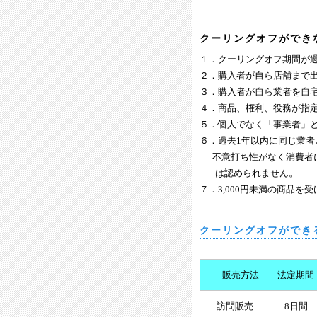
クーリングオフができ
１．クーリングオフ期間が
２．購入者が自ら店舗まで
３．購入者が自ら業者を自
４．商品、権利、役務が指
５．個人でなく「事業者」
６．過去1年以内に同じ業
不意打ち
性がなく消費者
は認められません。
７．3,000円未満の商品
クーリングオフができ
販売方法
法定期間
訪問販売
8日間