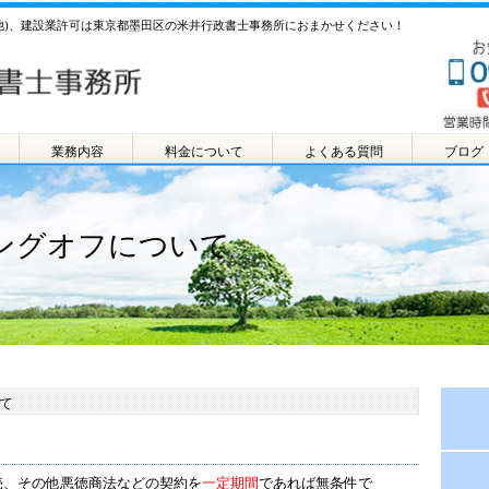
他)、建設業許可は東京都墨田区の米井行政書士事務所におまかせください！
業務内容
料金について
よくある質問
ブログ
ングオフについて
て
売、その他悪徳商法などの契約を
一定期間
であれば無条件で