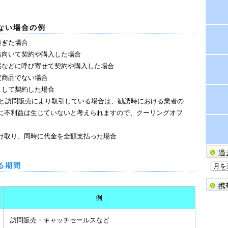
ない場合の例
過ぎた場合
出向いて契約や購入した場合
宅などに呼び寄せて契約や購入した場合
定商品でない場合
として契約した場合
者と訪問販売により取引している場合は、勧誘時における業者の
に不利益は生じていないと考えられますので、クーリングオフ
を受け取り、同時に代金を全額支払った場合
過
過
る期間
去
携
の
例
ブ
ロ
訪問販売・キャッチセールスなど
グ