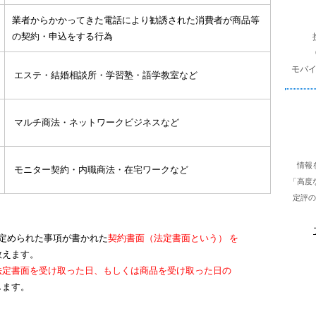
を
業者からかかってきた電話により勧誘された消費者が商品等
検
の契約・申込をする行
為
索
モバ
エステ・結婚相談所・学習塾・語学教室など
マルチ商法・ネットワークビジネスなど
情報
モニター契約・内職商法・在宅ワークなど
「高度
定評の
定められた事項が書かれた
契約書面（法定書面という） を
数えます。
法定書面を受け取った日、もしくは商品を受け取った日の
します。