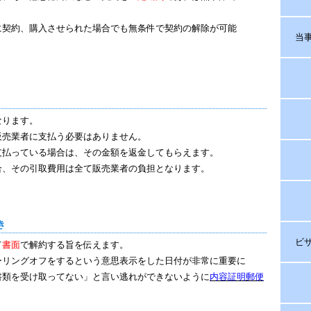
に契約、購入させられた場合でも無条件で契約の解除が可能
当
なります。
販売業者に支払う必要はありません。
支払っている場合は、その金額を返金してもらえます。
合、その引取費用は全て販売業者の負担となります。
き
ビ
て
書面
で解約する旨を伝えます。
ーリングオフをするという意思表示をした日付が
非常に重要に
書類を受け取ってない」と言い逃れができないように
内容証明
郵便
。