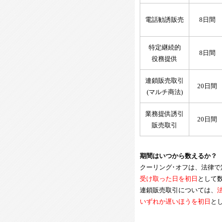
電話勧誘販売
8日間
特定継続的
8日間
役務提供
連鎖販売取引
20日間
(マルチ商法)
業務提供誘引
20日間
販売取引
期間はいつから数えるか？
クーリング･オフは、法律で
受け取った日を初日
として
連鎖販売取引については、
いずれか遅いほうを初日
と