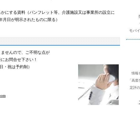
を
検
らかにする資料（パンフレット等、介護施設又は事業所の設立に
索
年月日が明示されたものに限る）
モバ
りませんので、ご不明な点が
軽にお問合せ下さい！
・日・祝は予約制）
情報
「高度
定評の
com