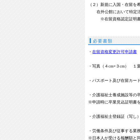
（２）新規に入国・在留を
在外公館において特定活
※在留資格認定証明書交
必要書類
・
在留資格変更許可申請書
・写真（４cm×３cm） １
・パスポート及び在留カー
・介護福祉士養成施設等の
※申請時に卒業見込証明書
・介護福祉士登録証（写し
・労働条件及び従事する業
※日本人が受ける報酬額と