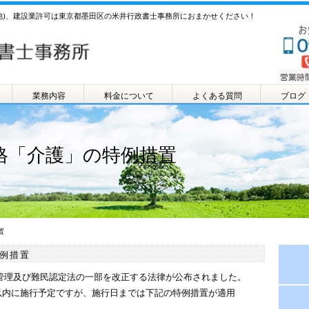
他)、建設業許可は東京都墨田区の米井行政書士事務所におまかせください！
業務内容
料金について
よくある質問
ブログ
格「介護」の特例措置
置
例措置
入国管理及び難民認定法の一部を改正する法律が公布されました。
以内に施行予定ですが、施行日までは下記の特例措置が適用