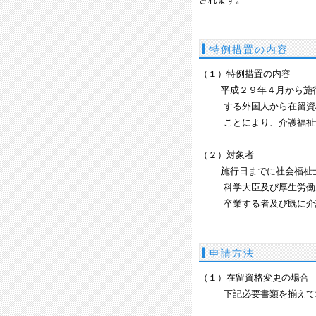
特例措置の内容
（１）特例措置の内容
平成２９年４月から施行日
する外国人から在留資格
ことにより、介護福祉士
（２）対象者
施行日までに社会福祉士及
科学大臣及び厚生労働大
卒業する者及び既に介護
申請方法
（１）在留資格変更の場合
下記必要書類を揃えて地