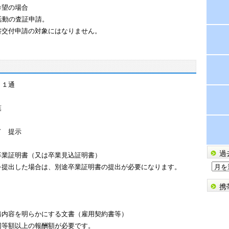
希望の場合
動の査証申請。
付申請の対象にはなりません。
１通
葉
ド 提示
過
卒業証明書（又は卒業見込証明書）
過
を提出した場合は、別途卒業証明書の提出が必要になります。
去
携
の
）
ブ
ロ
務内容を明らかにする文書（雇用契約書等）
グ
同等額以上の報酬額が必要です。