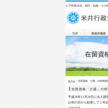
ビザ申請(永住・就労・結婚・その
TOP
事務所概要
在留資
ホーム
> 在留資格「介護」の特例措
在留資格「介護」の特
平成28年11月28日に出
公布の日から起算して１年
されます。