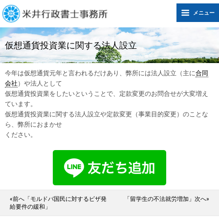
メニュー
仮想通貨投資業に関する法人設立
今年は仮想通貨元年と言われるだけあり、弊所には法人設立（主に
合同
会社
）や法人として
仮想通貨投資業をしたいということで、定款変更のお問合せが大変増え
ています。
仮想通貨投資業に関する法人設立や定款変更（事業目的変更）のことな
ら、弊所におまかせ
ください。
«前へ「モルドバ国民に対するビザ発
「留学生の不法就労増加」次へ»
給要件の緩和」