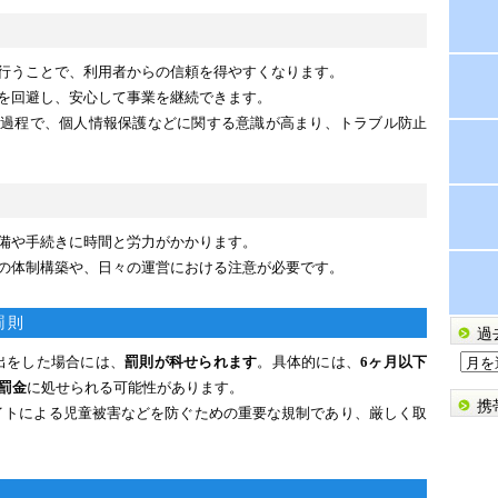
を行うことで、利用者からの信頼を得やすくなります。
クを回避し、安心して事業を継続できます。
出の過程で、個人情報保護などに関する意識が高まり、トラブル防止
準備や手続きに時間と労力がかかります。
めの体制構築や、日々の運営における注意が必要です。
罰則
過
過
出をした場合には、
罰則が科せられます
。具体的には、
6ヶ月以下
去
の罰金
に処せられる可能性があります。
携
の
イトによる児童被害などを防ぐための重要な規制であり、厳しく取
ブ
ロ
グ