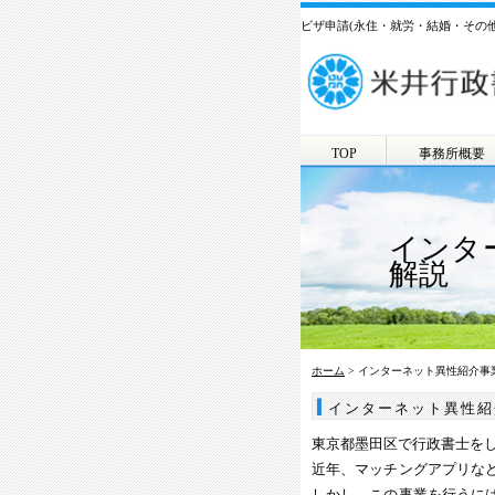
ビザ申請(永住・就労・結婚・その
TOP
事務所概要
インタ
解説
ホーム
> インターネット異性紹介
インターネット異性紹
東京都墨田区で行政書士を
近年、マッチングアプリな
しかし、この事業を行うに