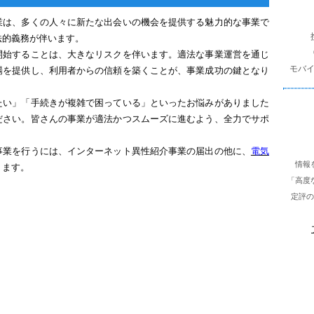
を
業は、多くの人々に新たな出会いの機会を提供する魅力的な事業で
検
法的義務が伴います。
索
開始することは、大きなリスクを伴います。適法な事業運営を通じ
モバ
場を提供し、利用者からの信頼を築くことが、事業成功の鍵となり
たい」「手続きが複雑で困っている」といったお悩みがありました
ださい。皆さんの事業が適法かつスムーズに進むよう、全力でサポ
事業を行うには、インターネット異性紹介事業の届出の他に、
電気
情報
ります。
「高度
定評の