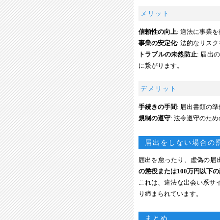
メリット
信頼性の向上
: 適法に事業
事業の安定化
: 法的なリス
トラブルの未然防止
: 届
に繋がります。
デメリット
手続きの手間
: 届出書類の
規制の遵守
: 法令遵守のた
届出をしない場合の
届出を怠ったり、虚偽の届
の懲役または100万円以下
これは、違法な出会い系サ
り締まられています。
まとめ