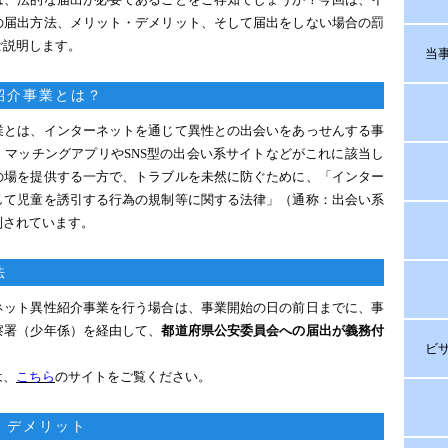
の届出方法、メリット・デメリット、そして届出をしない場合の罰
ご説明します。
当
紹介事業とは？
業とは、インターネットを通じて異性との出会いをあっせんする事
、マッチングアプリやSNS型の出会い系サイトなどがこれに該当し
の場を提供する一方で、トラブルを未然に防ぐために、「インター
して児童を誘引する行為の規制等に関する法律」（通称：出会い系
制されています。
法
ネット異性紹介事業を行う場合は、事業開始の日の前日までに、事
察署（少年係）を経由して、
都道府県公安委員会への届出が義務付
ビ
は、
こちら
のサイトをご覧ください。
・デメリット