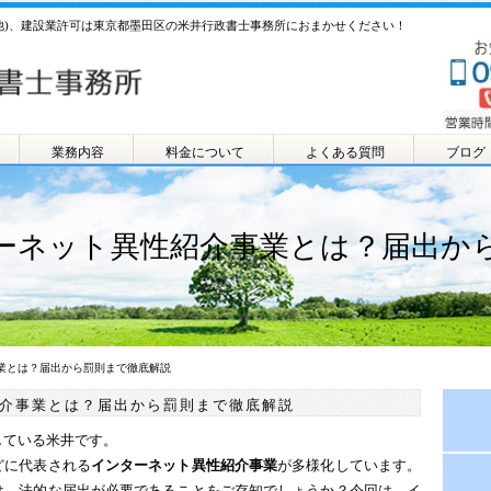
他)、建設業許可は東京都墨田区の米井行政書士事務所におまかせください！
業務内容
料金について
よくある質問
ブログ
ーネット異性紹介事業とは？届出か
事業とは？届出から罰則まで徹底解説
介事業とは？届出から罰則まで徹底解説
している米井です。
どに代表される
インターネット異性紹介事業
が多様化しています。
は、法的な届出が必要であることをご存知でしょうか？今回は、イ