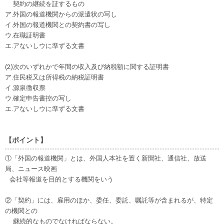
契約の継続を証するもの
ア.外国の報道機関からの派遣状の写し
イ.外国の報道機関との契約書の写し
ウ.在職証明書
エ.アないしウに準ずる文書
(2)次のいずれかで年間の収入及び納税額に関する証明書
ア.住民税又は所得税の納税証明書
イ.源泉徴収票
ウ.確定申告書控の写し
エ.アないしウに準ずる文書
【ポイント】
①「外国の報道機関」とは、外国人本社を置く新聞社、通信社、放送
局、ニュース映画
会社等報道を目的とする機関をいう
②「契約」には、雇用のほか、委任、委託、嘱託等が含まれるが、特定
の機関との
継続的なものでなければならない。